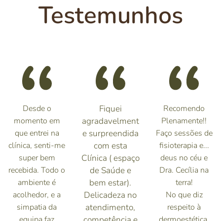
Testemunhos
Desde o
Fiquei
Recomendo
momento em
agradavelment
Plenamente!!
que entrei na
e surpreendida
Faço sessões de
clínica, senti-me
com esta
fisioterapia e...
super bem
Clínica ( espaço
deus no céu e
recebida. Todo o
de Saúde e
Dra. Cecília na
ambiente é
bem estar).
terra!
acolhedor, e a
Delicadeza no
No que diz
simpatia da
atendimento,
respeito à
equipa faz
competência e
dermoestética,