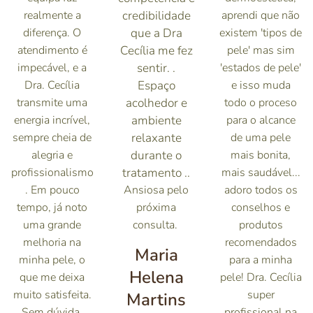
realmente a
credibilidade
aprendi que não
diferença. O
que a Dra
existem 'tipos de
atendimento é
Cecília me fez
pele' mas sim
impecável, e a
sentir. .
'estados de pele'
Dra. Cecília
Espaço
e isso muda
transmite uma
acolhedor e
todo o proceso
energia incrível,
ambiente
para o alcance
sempre cheia de
relaxante
de uma pele
alegria e
durante o
mais bonita,
profissionalismo
tratamento ..
mais saudável...
. Em pouco
Ansiosa pelo
adoro todos os
tempo, já noto
próxima
conselhos e
uma grande
consulta.
produtos
melhoria na
recomendados
Maria
minha pele, o
para a minha
Helena
que me deixa
pele! Dra. Cecília
muito satisfeita.
super
Martins
Sem dúvida,
profissional na